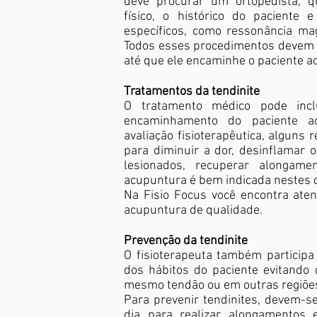
deve procurar um ortopedista, 
físico, o histórico do paciente
específicos, como ressonância mag
Todos esses procedimentos devem 
até que ele encaminhe o paciente ao
Tratamentos da tendinite
O tratamento médico pode incl
encaminhamento do paciente ao
avaliação fisioterapêutica, alguns
para diminuir a dor, desinflamar o
lesionados, recuperar alongame
acupuntura é bem indicada nestes 
Na Fisio Focus você encontra aten
acupuntura de qualidade.
Prevenção da tendinite
O fisioterapeuta também particip
dos hábitos do paciente evitando
mesmo tendão ou em outras regiões
Para prevenir tendinites, devem-s
dia para realizar alongamentos