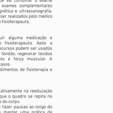
que vai combinar o exame
 e exames complementares
nética e ultrassonografia.
ser realizados pelo médico
 fisioterapeuta.
uir alguma medicação e
 fisioterapeuta. Após a
 recursos podem ser usados
 tendão, regenerar tecidos
nto e força muscular. A
casos.
dimentos de fisioterapia e
a ativamente na reeducação
 que o quadro se repita no
 do corpo.
e fazer pausas ao longo do
 e manter uma prática de