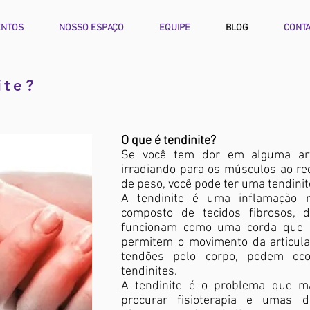
ENTOS
NOSSO ESPAÇO
EQUIPE
BLOG
CONT
ite?
O que é tendinite?
Se você tem dor em alguma art
irradiando para os músculos ao re
de peso, você pode ter uma tendinit
A tendinite é uma inflamação 
composto de tecidos fibrosos, 
funcionam como uma corda que l
permitem o movimento da articul
tendões pelo corpo, podem ocor
tendinites.
A tendinite é o problema que m
procurar fisioterapia e umas d