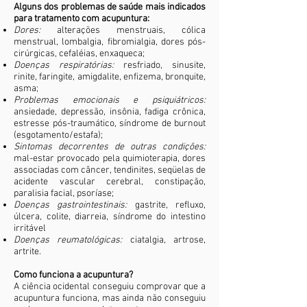
Alguns dos problemas de saúde mais indicados
para tratamento com acupuntura:
Dores:
alterações menstruais, cólica
menstrual, lombalgia, fibromialgia, dores pós-
cirúrgicas, cefaléias, enxaqueca;
Doenças respiratórias:
resfriado, sinusite,
rinite, faringite, amigdalite, enfizema, bronquite,
asma;
Problemas emocionais e psiquiátricos:
ansiedade, depressão, insônia, fadiga crônica,
estresse pós-traumático, síndrome de burnout
(esgotamento/estafa);
Sintomas decorrentes de outras condições:
mal-estar provocado pela quimioterapia, dores
associadas com câncer, tendinites, seqüelas de
acidente vascular cerebral, constipação,
paralisia facial, psoríase;
Doenças gastrointestinais:
gastrite, refluxo,
úlcera, colite, diarreia, síndrome do intestino
irritável
Doenças reumatológicas:
ciatalgia, artrose,
artrite.
Como funciona a acupuntura?
A ciência ocidental conseguiu comprovar que a
acupuntura funciona, mas ainda não conseguiu