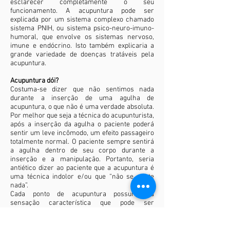
esclarecer completamente o seu
funcionamento. A acupuntura pode ser
explicada por um sistema complexo chamado
sistema PNIH, ou sistema psico-neuro-imuno-
humoral, que envolve os sistemas nervoso,
imune e endócrino. Isto também explicaria a
grande variedade de doenças tratáveis pela
acupuntura.
Acupuntura dói?
Costuma-se dizer que não sentimos nada
durante a inserção de uma agulha de
acupuntura, o que não é uma verdade absoluta.
Por melhor que seja a técnica do acupunturista,
após a inserção da agulha o paciente poderá
sentir um leve incômodo, um efeito passageiro
totalmente normal. O paciente sempre sentirá
a agulha dentro de seu corpo durante a
inserção e a manipulação. Portanto, seria
antiético dizer ao paciente que a acupuntura é
uma técnica indolor e/ou que “não se sente
nada”.
Cada ponto de acupuntura possui uma
sensação característica que pode ser
experimentada durante a pressão de um dedo e
durante a inserção da agulha. A intensidade
destas sensações variam muito e dependem do