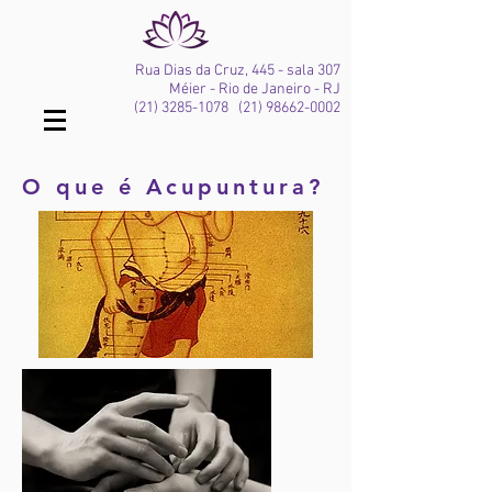
Rua Dias da Cruz, 445 - sala 307
Méier - Rio de Janeiro - RJ
(21) 3285-1078
(21) 98662-0002
O que é Acupuntura?