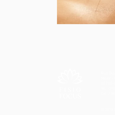
Rua Dia
Méier - 
20720-
Tel.: (
Cel. / 
© 2018
F