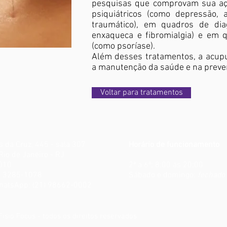
pesquisas que comprovam sua aç
psiquiátricos (como depressão, 
traumático), em quadros de dia
enxaqueca e fibromialgia) e em q
(como psoríase).
Além desses tratamentos, a acup
a manutenção da saúde e na preve
Voltar para tratamentos
s da Cruz, 445 - sala 307
Horário de funcionamento
Rio de Janeiro - RJ
010
2ª a 6ª: 8:00 às 20:00
21) 3285-1078
Sábado e d
omingo:
fechado
WhatsApp: (21) 98662-0002
isio Focus - todos os direitos reservados